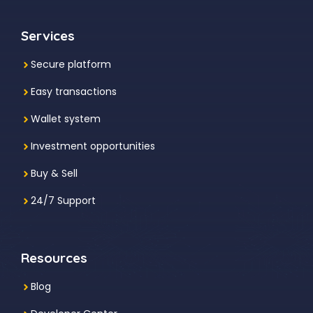
Services
Secure platform
Easy transactions
Wallet system
Investment
opportunities
Buy & Sell
24/7 Support
Resources
Blog