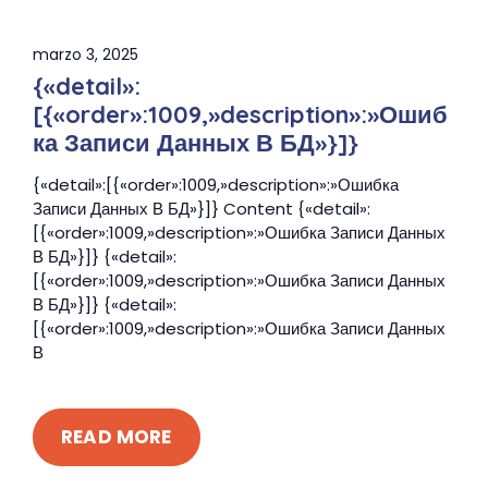
marzo 3, 2025
{«detail»:
[{«order»:1009,»description»:»Ошиб
ка Записи Данных В БД»}]}
{«detail»:[{«order»:1009,»description»:»Ошибка
Записи Данных В БД»}]} Content {«detail»:
[{«order»:1009,»description»:»Ошибка Записи Данных
В БД»}]} {«detail»:
[{«order»:1009,»description»:»Ошибка Записи Данных
В БД»}]} {«detail»:
[{«order»:1009,»description»:»Ошибка Записи Данных
В
READ MORE