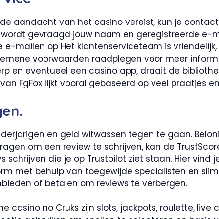
 de aandacht van het casino vereist, kun je conta
Je wordt gevraagd jouw naam en geregistreerde e-m
ice e-mailen op Het klantenserviceteam is vriendelij
gemene voorwaarden raadplegen voor meer informati
erp en eventueel een casino app, draait de biblioth
van FgFox lijkt vooral gebaseerd op veel praatjes e
gen.
derjarigen en geld witwassen tegen te gaan. Belon
gen om een review te schrijven, kan de TrustScore 
chrijven die je op Trustpilot ziet staan. Hier vind j
form met behulp van toegewijde specialisten en sli
bieden of betalen om reviews te verbergen.
ne casino no Cruks zijn slots, jackpots, roulette, liv