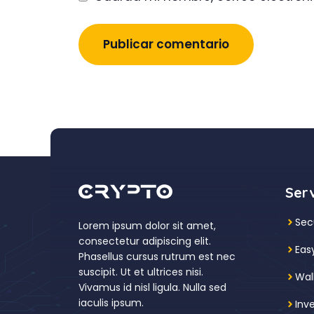
Ser
Sec
Lorem ipsum dolor sit amet,
consectetur adipiscing elit.
Eas
Phasellus cursus rutrum est nec
suscipit. Ut et ultrices nisi.
Wal
Vivamus id nisl ligula. Nulla sed
iaculis ipsum.
Inv