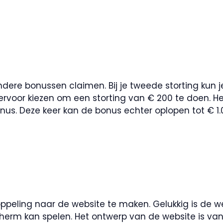
HOME
ABOUT
SERVICES
ndere bonussen claimen. Bij je tweede storting kun j
je ervoor kiezen om een storting van € 200 te doen. 
bonus. Deze keer kan de bonus echter oplopen tot € 1
ppeling naar de website te maken. Gelukkig is de we
cherm kan spelen. Het ontwerp van de website is van