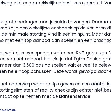
elweg niet er aantrekkelijk en best verouderd uit. V
 door grote bedragen aan je saldo te voegen. Daarna
en ze je een wekelijkse cashback op de verliezen die j
n de minimale storting vind ik een minpunt. Maar da
asino met een top aanbod aan spellen en een prachti
er welke live verlopen en welke een RNG gebruiken. 
n van het aanbod. Hier zie je dat Fgfox Casino gokka
eer dan 3.600 casino spellen valt er veel te beleve
e een hele hoop bonussen. Deze wordt gevolgd door e
 het onderwerp waar ze tips geven en een aantal 
ortingslimieten of reality checks zijn echter niet be
contact op te nemen met de klantenservice.
rvice