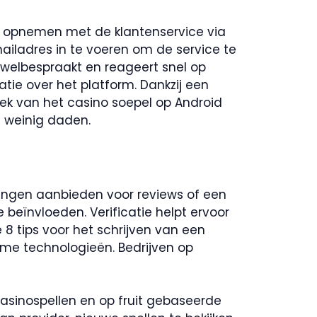
ct opnemen met de klantenservice via
ailadres in te voeren om de service te
k, welbespraakt en reageert snel op
e over het platform. Dankzij een
eek van het casino soepel op Android
n weinig daden.
ingen aanbieden voor reviews of een
beïnvloeden. Verificatie helpt ervoor
e 8 tips voor het schrijven van een
mme technologieën. Bedrijven op
e casinospellen en op fruit gebaseerde