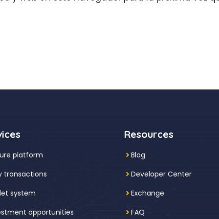
vices
Resources
ure platform
Blog
y transactions
Developer Center
let system
Exchange
estment
opportunities
FAQ