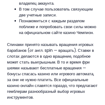
владелец аккаунта.
В том случае пользователь связующим
две учетные записи.
Познакомиться с каждым разделом
поближе и попробовать свои силы можно
на официальном сайте казино Чемпион.
Спинами принято называть вращения игровых
барабанов (от англ. spin — вращать). Ставки в
слотах делаются в одно вращение, подобное
может стать выигрышным. В то и время фри
шеями называют бесплатные вращения —
бонусы спасась казино или игрового автомата,
за они не нужно платить. Все официальные
казино онлайн славятся гораздо, что предлагают
гемблерам разнообразный выбор игровых
инструментов.