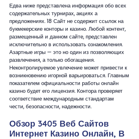
Едва ниже представлена информация обо всех
содержательных турнирах, акциях а
предложениях. 18 Сайт не содержит ссылок на
букмекерские конторы и казино. Любой контент,
размещенный и данном сайте, представлен
исключительно в использовать ознакомления.
Азартные игры — это но один из позволяющих
развлечения, а только обогащения.
Неконтролируемое увлечение может привести к
возникновению игорной варьироваться. Главным
показателем официальности работы онлайн
казино будет его лицензия. Контора проверяет
соответствие международным стандартам
чести, безопасности, надежности.
Обзор 3405 Веб Сайтов
Интернет Казино Онлайн, В