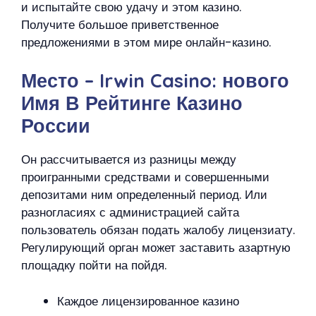
и испытайте свою удачу и этом казино.
Получите большое приветственное
предложениями в этом мире онлайн-казино.
Место – Irwin Casino: нового
Имя В Рейтинге Казино
России
Он рассчитывается из разницы между
проигранными средствами и совершенными
депозитами ним определенный период. Или
разногласиях с администрацией сайта
пользователь обязан подать жалобу лицензиату.
Регулирующий орган может заставить азартную
площадку пойти на пойдя.
Каждое лицензированное казино