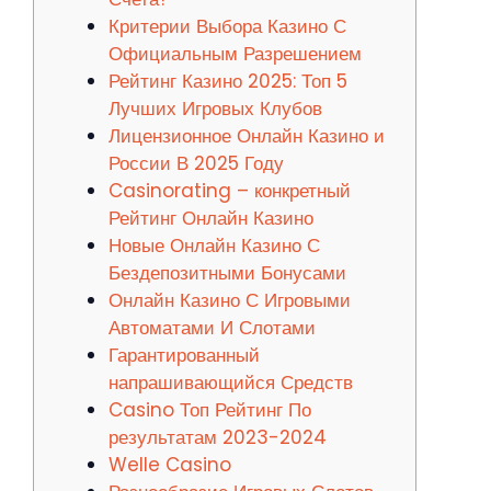
Критерии Выбора Казино С
Официальным Разрешением
Рейтинг Казино 2025: Топ 5
Лучших Игровых Клубов
Лицензионное Онлайн Казино и
России В 2025 Году
Casinorating – конкретный
Рейтинг Онлайн Казино
Новые Онлайн Казино С
Бездепозитными Бонусами
Онлайн Казино С Игровыми
Автоматами И Слотами
Гарантированный
напрашивающийся Средств
Casino Топ Рейтинг По
результатам 2023-2024
Welle Casino