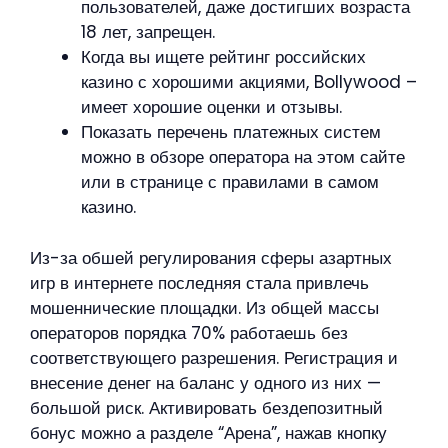
пользователей, даже достигших возраста
18 лет, запрещен.
Когда вы ищете рейтинг российских
казино с хорошими акциями, Bollywood –
имеет хорошие оценки и отзывы.
Показать перечень платежных систем
можно в обзоре оператора на этом сайте
или в странице с правилами в самом
казино.
Из-за обшей регулирования сферы азартных
игр в интернете последняя стала привлечь
мошеннические площадки. Из общей массы
операторов порядка 70% работаешь без
соответствующего разрешения. Регистрация и
внесение денег на баланс у одного из них —
большой риск. Активировать бездепозитный
бонус можно а разделе “Арена”, нажав кнопку