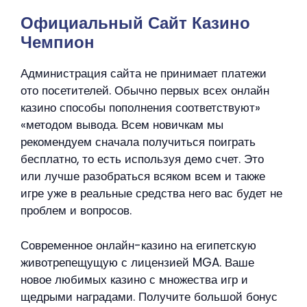
Официальный Сайт Казино
Чемпион
Администрация сайта не принимает платежи
ото посетителей. Обычно первых всех онлайн
казино способы пополнения соответствуют»
«методом вывода. Всем новичкам мы
рекомендуем сначала получиться поиграть
бесплатно, то есть используя демо счет. Это
или лучше разобраться всяком всем и также
игре уже в реальные средства него вас будет не
проблем и вопросов.
Современное онлайн-казино на египетскую
животрепещущую с лицензией MGA. Ваше
новое любимых казино с множества игр и
щедрыми наградами. Получите большой бонус