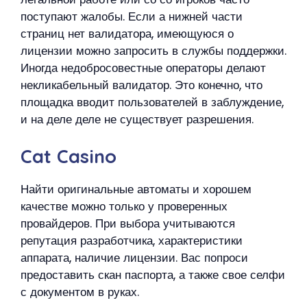
поступают жалобы. Если а нижней части
страниц нет валидатора, имеющуюся о
лицензии можно запросить в службы поддержки.
Иногда недобросовестные операторы делают
некликабельный валидатор. Это конечно, что
площадка вводит пользователей в заблуждение,
и на деле деле не существует разрешения.
Cat Casino
Найти оригинальные автоматы и хорошем
качестве можно только у проверенных
провайдеров. При выбора учитываются
репутация разработчика, характеристики
аппарата, наличие лицензии. Вас попроси
предоставить скан паспорта, а также свое селфи
с документом в руках.