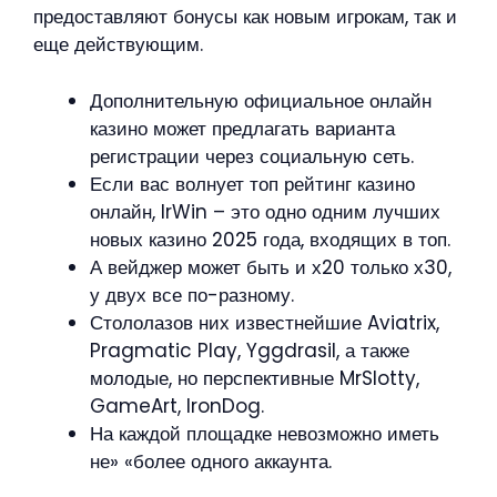
предоставляют бонусы как новым игрокам, так и
еще действующим.
Дополнительную официальное онлайн
казино может предлагать варианта
регистрации через социальную сеть.
Если вас волнует топ рейтинг казино
онлайн, IrWin – это одно одним лучших
новых казино 2025 года, входящих в топ.
А вейджер может быть и х20 только х30,
у двух все по-разному.
Стололазов них известнейшие Aviatrix,
Pragmatic Play, Yggdrasil, а также
молодые, но перспективные MrSlotty,
GameArt, IronDog.
На каждой площадке невозможно иметь
не» «более одного аккаунта.