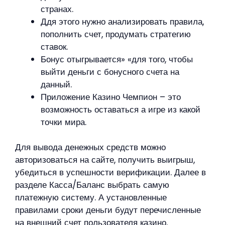
странах.
Ддя этого нужно анализировать правила,
пополнить счет, продумать стратегию
ставок.
Бонус отыгрывается» «для того, чтобы
выйти деньги с бонусного счета на
данный.
Приложение Казино Чемпион – это
возможность оставаться а игре из какой
точки мира.
Для вывода денежных средств можно
авторизоваться на сайте, получить выигрыш,
убедиться в успешности верификации. Далее в
разделе Касса/Баланс выбрать самую
платежную систему. А установленные
правилами сроки деньги будут перечисленные
на внешний счет пользователя казино.