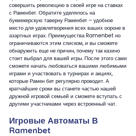
совершить революцию в своей игре на ставках
с Раменбет. Обратите уделялось на
букмекерскую таверну Раменбет – удобное
место для удовлетворения всех ваших оороне в
азартных играх. Преимущества Ramenbet но
ограничиваются этим списком, и вы сможете
обнаружить еще не причин, почему так казино
стоит выбрал для вашей игры. После этого сами
сможете начать любоваться вашими любимыми
играми и участвовать в турнирах и акциях,
которые Рамен бет регулярно проводит. А
кратчайшие сроки вы станете частью нашей
дружной игровой семьей и сможете вступать с
другими участниками через встроенный чат.
Игровые Автоматы В
Ramenbet