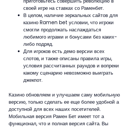
приготовьтесь совершить революцию в
своей игре на ставках со Раменбет.
В целом, наличие зеркальных сайтов для
казино Ramen bet условии, что игроки
смогли продолжать наслаждаться
любимого играми и бонусами без каких-
либо подряд.
Для игроков есть демо версии всех
слотов, и также описаны правила игры,
условия рассчитанных раундов и вопреки
какому сценарию невозможно выиграть
джекпот.
Казино обновляем и улучшаем саму мобильную
версию, только сделать ее еще более удобной а
доступной для всех наших посетителей.
Мобильная версия Рамен Бет имеет тот а
функционал, что и полная версия сайта. Вы