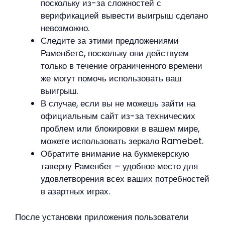
поскольку из-за сложностей с
верификацией вывести выигрыш сделано
невозможно.
Следите за этими предложениями
Раменбетc, поскольку они действуем
только в течение ограниченного времени
же могут помочь использовать ваш
выигрыш.
В случае, если вы не можешь зайти на
официальным сайт из-за технических
проблем или блокировки в вашем мире,
можете использовать зеркало Ramebet.
Обратите внимание на букмекерскую
таверну Раменбет – удобное место для
удовлетворения всех ваших потребностей
в азартных играх.
После установки приложения пользователи