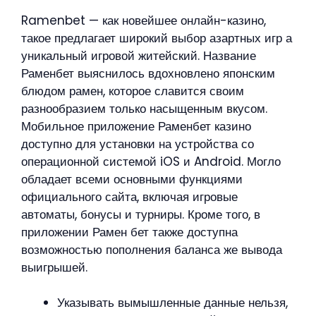
Ramenbet — как новейшее онлайн-казино,
такое предлагает широкий выбор азартных игр а
уникальный игровой житейский. Название
Раменбет выяснилось вдохновлено японским
блюдом рамен, которое славится своим
разнообразием только насыщенным вкусом.
Мобильное приложение Раменбет казино
доступно для установки на устройства со
операционной системой iOS и Android. Могло
обладает всеми основными функциями
официального сайта, включая игровые
автоматы, бонусы и турниры. Кроме того, в
приложении Рамен бет также доступна
возможностью пополнения баланса же вывода
выигрышей.
Указывать вымышленные данные нельзя,