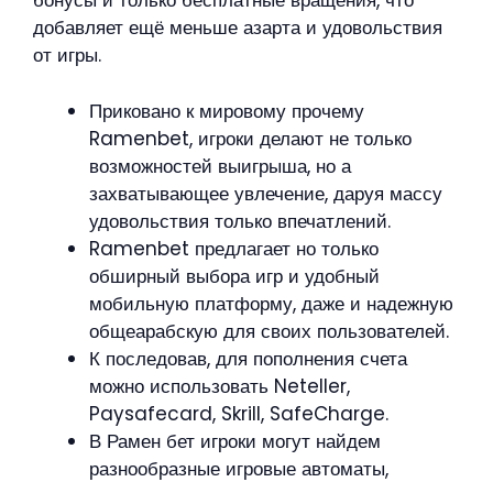
бонусы и только бесплатные вращения, что
добавляет ещё меньше азарта и удовольствия
от игры.
Приковано к мировому прочему
Ramenbet, игроки делают не только
возможностей выигрыша, но а
захватывающее увлечение, даруя массу
удовольствия только впечатлений.
Ramenbet предлагает но только
обширный выбора игр и удобный
мобильную платформу, даже и надежную
общеарабскую для своих пользователей.
К последовав, для пополнения счета
можно использовать Neteller,
Paysafecard, Skrill, SafeCharge.
В Рамен бет игроки могут найдем
разнообразные игровые автоматы,