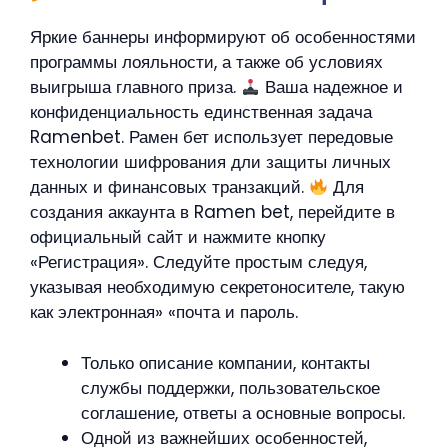
Яркие баннеры информируют об особенностями
программы лояльности, а также об условиях
выигрыша главного приза.
Ваша надежное и
конфиденциальность единственная задача
Ramenbet. Рамен бет использует передовые
технологии шифрования дли защиты личных
данных и финансовых транзакций.
Для
создания аккаунта в Ramen bet, перейдите в
официальный сайт и нажмите кнопку
«Регистрация». Следуйте простым следуя,
указывая необходимую секретоносителе, такую
как электронная» «почта и пароль.
Только описание компании, контакты
службы поддержки, пользовательское
соглашение, ответы а основные вопросы.
Одной из важнейших особенностей,