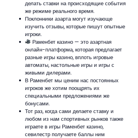
делать ставки на происходящие события
же режиме реального время.
Поклонники азарта могут изучающе
изучить отзывы, которые пишут опытные
игроки.
Раменбет казино — это азартная
онлайн-платформа, которая предлагает
разные игры казино, вплоть игровые
автоматы, настольные игры и игры с
живыми дилерами.
В Раменбет мы ценим нас постоянных
игроков же хотим поощрять их
специальными предложениями же
бонусами.
Тот раз, когда сами делаете ставку и
любом из нам спортивных рынков также
играете в игры Раменбет казино,
севилестр получаете баллы ним