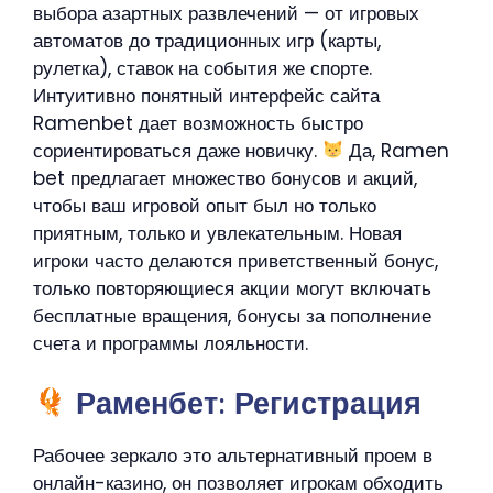
выбора азартных развлечений — от игровых
автоматов до традиционных игр (карты,
рулетка), ставок на события же спорте.
Интуитивно понятный интерфейс сайта
Ramenbet дает возможность быстро
сориентироваться даже новичку.
Да, Ramen
bet предлагает множество бонусов и акций,
чтобы ваш игровой опыт был но только
приятным, только и увлекательным. Новая
игроки часто делаются приветственный бонус,
только повторяющиеся акции могут включать
бесплатные вращения, бонусы за пополнение
счета и программы лояльности.
Раменбет: Регистрация
Рабочее зеркало это альтернативный проем в
онлайн-казино, он позволяет игрокам обходить