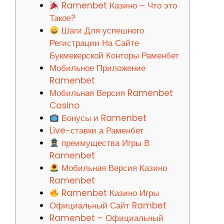
Ramenbet Казино – Что это
Такое?
Шаги Для успешного
Регистрации На Сайте
Букмекерской Конторы Раменбет
Мобильное Приложение
Ramenbet
Мобильная Версия Ramenbet
Casino
Бонусы и Ramenbet
Live-ставки а Раменбет
преимущества Игры В
Ramenbet
Мобильная Версия Казино
Ramenbet
Ramenbet Казино Игры
Официальный Сайт Rambet
Ramenbet – Официальный