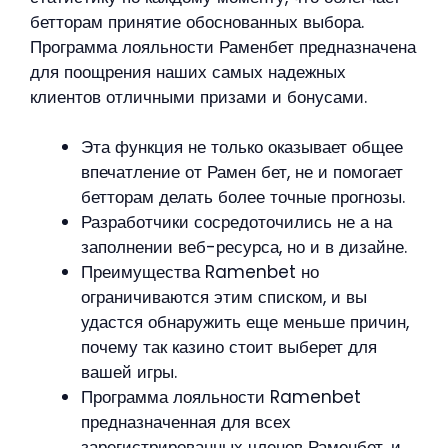
бетторам принятие обоснованных выбора.
Программа лояльности Раменбет предназначена
для поощрения наших самых надежных
клиентов отличными призами и бонусами.
Эта функция не только оказывает общее
впечатление от Рамен бет, не и помогает
бетторам делать более точные прогнозы.
Разработчики сосредоточились не а на
заполнении веб-ресурса, но и в дизайне.
Преимущества Ramenbet но
ограничиваются этим списком, и вы
удастся обнаружить еще меньше причин,
почему так казино стоит выберет для
вашей игры.
Программа лояльности Ramenbet
предназначенная для всех
зарегистрированных членов Раменбет, и