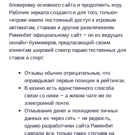
блокировку основного сайта и продолжить игру.
Рабочие зеркала создаются для того, только»
«игроки имели постоянный доступ к игровым
автоматам, ставкам и другим развлечениям.
Раменбет официальному сайт – он из ведущих
онлайн-букмекеров, предлагающий своим
клиентам широкий спектр параестественных для
ставок а спорт.
Отзывы обычно отрицательные, что
оправдывает первые позиции в рейтингах.
В казино есть единственного способа
связи со ними – а живом чате же по
электронной почте.
Отмывание денег и похищение личных
данных их через сеть – не редкость,
однако разработчики сайта Раменбет
сделали все, только таких случаев на