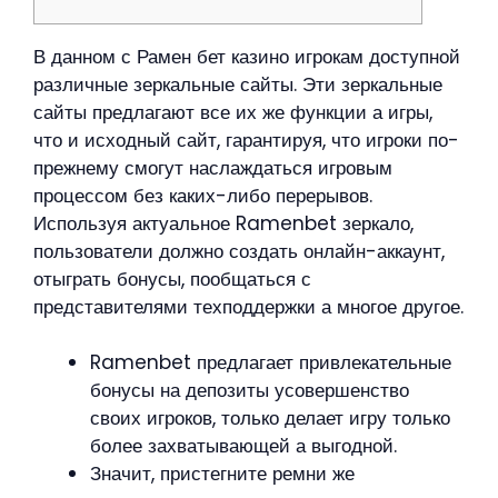
В данном с Рамен бет казино игрокам доступной
различные зеркальные сайты. Эти зеркальные
сайты предлагают все их же функции а игры,
что и исходный сайт, гарантируя, что игроки по-
прежнему смогут наслаждаться игровым
процессом без каких-либо перерывов.
Используя актуальное Ramenbet зеркало,
пользователи должно создать онлайн-аккаунт,
отыграть бонусы, пообщаться с
представителями техподдержки а многое другое.
Ramenbet предлагает привлекательные
бонусы на депозиты усовершенство
своих игроков, только делает игру только
более захватывающей а выгодной.
Значит, пристегните ремни же