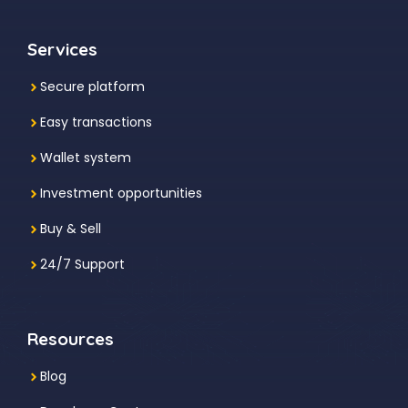
Services
Secure platform
Easy transactions
Wallet system
Investment
opportunities
Buy & Sell
24/7 Support
Resources
Blog