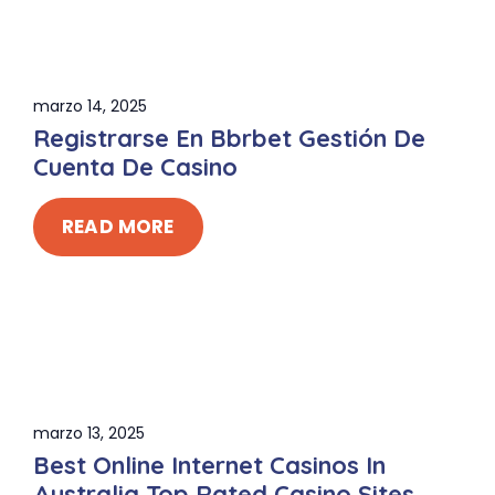
marzo 14, 2025
Registrarse En Bbrbet Gestión De
Cuenta De Casino
READ MORE
marzo 13, 2025
Best Online Internet Casinos In
Australia Top Rated Casino Sites