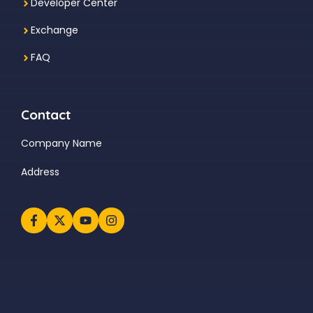
Developer Center
Exchange
FAQ
Contact
Company Name
Address