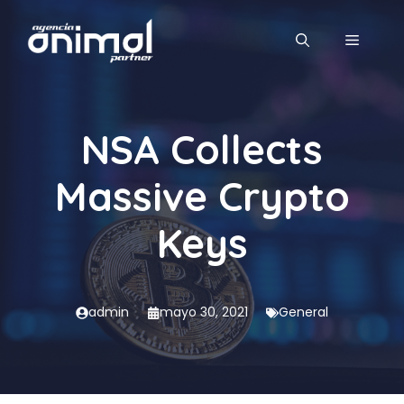
Saltar
al
MENÚ
contenido
NSA Collects
Massive Crypto
Keys
admin
mayo 30, 2021
General