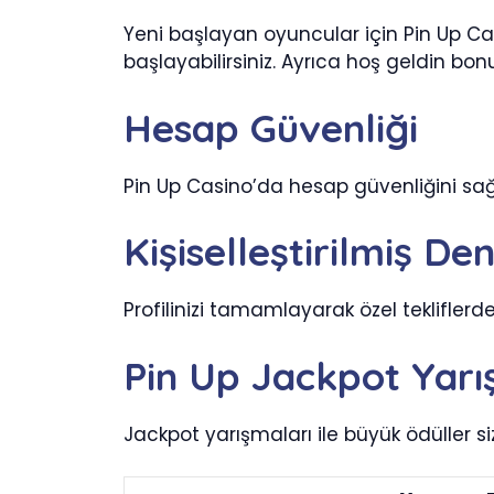
Yeni başlayan oyuncular için Pin Up Casi
başlayabilirsiniz. Ayrıca hoş geldin bonu
Hesap Güvenliği
Pin Up Casino’da hesap güvenliğini sağl
Kişiselleştirilmiş D
Profilinizi tamamlayarak özel tekliflerd
Pin Up Jackpot Yarış
Jackpot yarışmaları ile büyük ödüller s