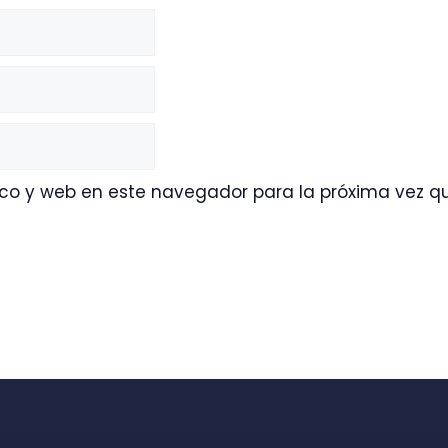
ico y web en este navegador para la próxima vez 