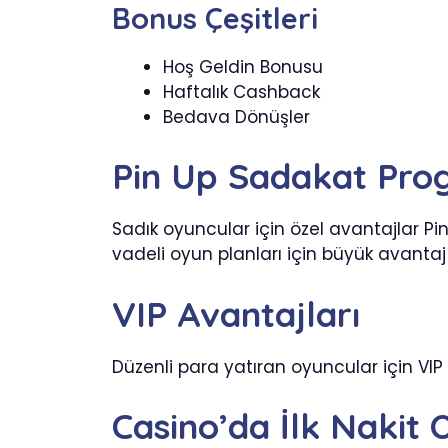
Bonus Çeşitleri
Hoş Geldin Bonusu
Haftalık Cashback
Bedava Dönüşler
Pin Up Sadakat Pro
Sadık oyuncular için özel avantajlar Pi
vadeli oyun planları için büyük avantaj
VIP Avantajları
Düzenli para yatıran oyuncular için VIP s
Casino’da İlk Nakit