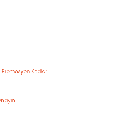
HOME
ABOUT
SERVICES
e Promosyon Kodları
ynayın