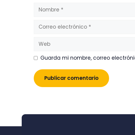
Nombre
Correo
electrónico
Web
Guarda mi nombre, correo electrón