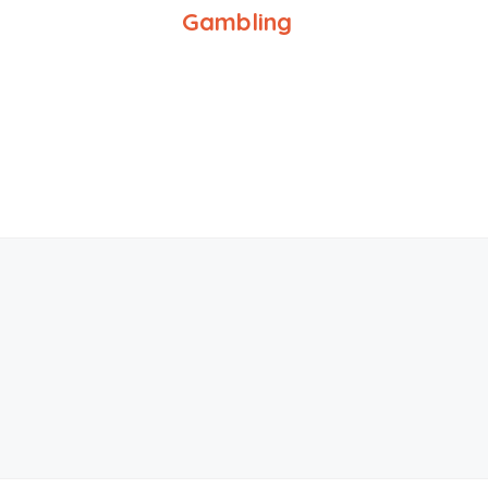
Gambling