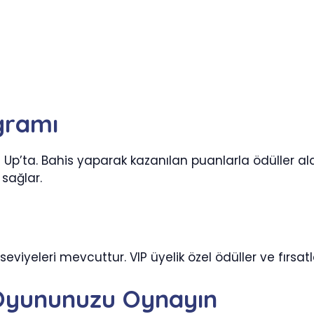
gramı
n Up’ta. Bahis yaparak kazanılan puanlarla ödüller ala
 sağlar.
eviyeleri mevcuttur. VIP üyelik özel ödüller ve fırsatl
 Oyununuzu Oynayın