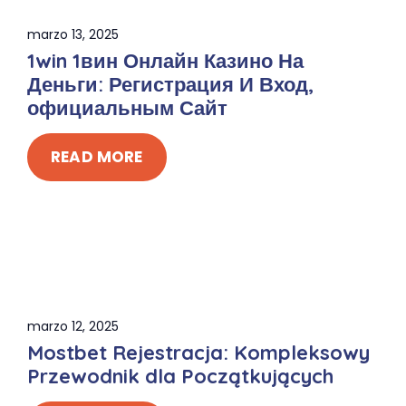
marzo 13, 2025
1win 1вин Онлайн Казино На
Деньги: Регистрация И Вход,
официальным Сайт
READ MORE
marzo 12, 2025
Mostbet Rejestracja: Kompleksowy
Przewodnik dla Początkujących