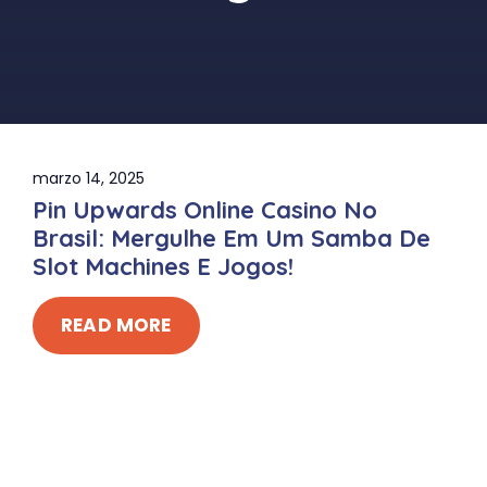
marzo 14, 2025
Pin Upwards Online Casino No
Brasil: Mergulhe Em Um Samba De
Slot Machines E Jogos!
READ MORE