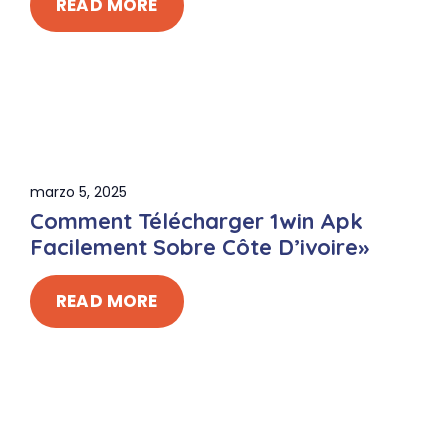
READ MORE
marzo 5, 2025
Comment Télécharger 1win Apk
Facilement Sobre Côte D’ivoire»
READ MORE