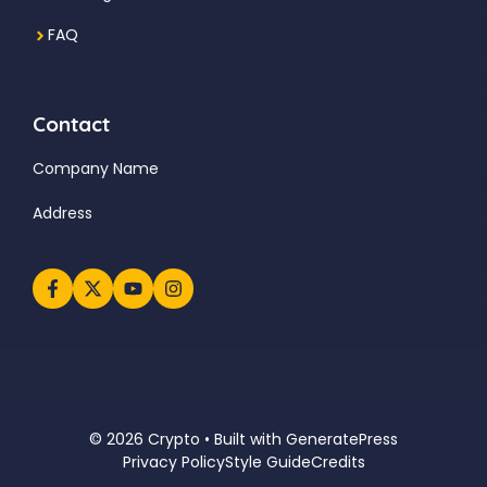
FAQ
Contact
Company Name
Address
© 2026 Crypto • Built with
GeneratePress
Privacy Policy
Style Guide
Credits